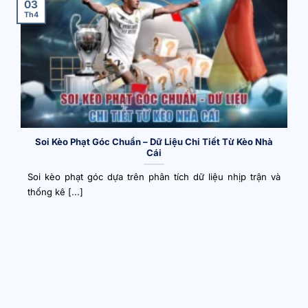
03
kết nối cộng
thảo luận và sự kiện trực tuyến.
Th4
đồng
Soi Kèo Phạt Góc Chuẩn – Dữ Liệu Chi Tiết Từ Kèo Nhà
Cái
Soi kèo phạt góc dựa trên phân tích dữ liệu nhịp trận và
thống kê [...]
Dự định phát triển trang kèo nhà cái 5 về lâu dài
Domain chuẩn vào trang kèo nhà cái mới nhất
năm 2026
Vào thời điểm nhiều giải đấu lớn cùng diễn ra, lượng truy
cập vào website Kèo nhà cái thường tăng cao. Điều này