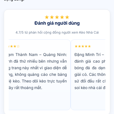
Sứ mệnh từ khi hình thành thương hiệu
★★★★★
Ngay từ những ngày đầu vận hành, website đã đặt trọng
Đánh giá người dùng
tâm ngay vào tính đa dạng cũng như chính xác của
nguồn dữ liệu. Từng thông tin trước khi hiển thị đều trải
4.7/5 từ phản hồi cộng đồng người xem Kèo Nhà Cái
qua quá trình kiểm tra kỹ lưỡng của đội ngũ nhân viên
giàu kinh nghiệm.
Bên cạnh đó,
Kèo nhà cái
cũng luôn
★★★★★
★★★★☆
chú trọng tìm nguồn phát sóng chất lượng để mang đến
Trần Minh Khang – Đà Nẵng: Soi
Trần Hoàng Anh
những trận cầu hấp dẫn nhất. Bạn cũng dễ dàng nắm bắt
kèo sợ nhất là web lag. Từ ngày
động tỷ lệ kèo n
được nhiều thông tin hậu trường để có thêm căn cứ theo
biết keonhacai55.fund, mình nắm
nhật chi tiết, bá
dõi cũng như tham gia dự đoán chính xác hơn.
chắc mọi biến động nhờ bảng kèo
cỏ. Các bài tips
trực tuyến cập nhật theo từng
số liệu thực t
Tầm nhìn hướng tới tương lai của keonhacai5
giây. Dữ liệu nhảy real-time giúp
diện đội thắng c
Định hướng phát triển của trang trong giai đoạn tới là xây
mình tự tin.
dựng nền tảng chuyên nghiệp, mở rộng khả năng tiếp
cận người dùng và tạo chiều sâu dữ liệu.
Kèo nhà cái
tập
trung cải thiện tốc độ cập nhật, tăng tính chính xác của